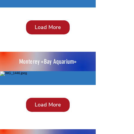
Load More
Monterey «Bay Aquarium»
Load More