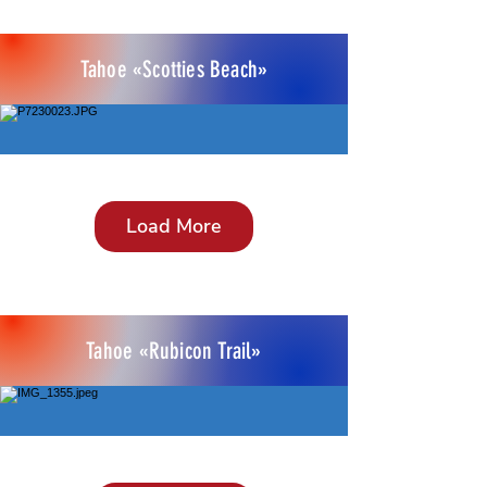
Tahoe «Scotties Beach»
Load More
Tahoe «Rubicon Trail»