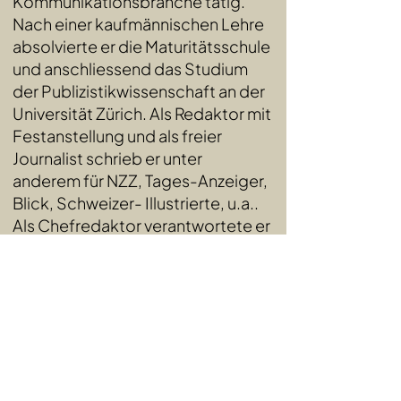
Kommunikationsbranche tätig.
Nach einer kaufmännischen Lehre
absolvierte er die Maturitätsschule
und anschliessend das Studium
der Publizistikwissenschaft an der
Universität Zürich. Als Redaktor mit
Festanstellung und als freier
Journalist schrieb er unter
anderem für NZZ, Tages-Anzeiger,
Blick, Schweizer- Illustrierte, u.a..
Als Chefredaktor verantwortete er
das Fachmagazin Schweizer
Touristik, bevor er sich 2012
seinem Bruder Andreas Borowski
bei borowski+ für Wort und Bild
anschloss.
mail:
thomiatborowski.ch