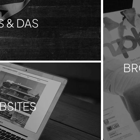
S & DAS
BR
BSITES