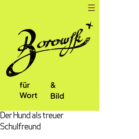
für
&
Wort
Bild
Der Hund als treuer
Schulfreund