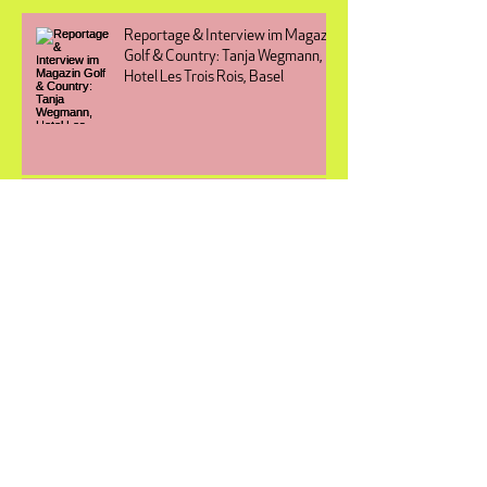
Reportage & Interview im Magazin
Golf & Country: Tanja Wegmann,
Hotel Les Trois Rois, Basel
Golf-Reportage für Graubünden
Tourismus
Freedom to move