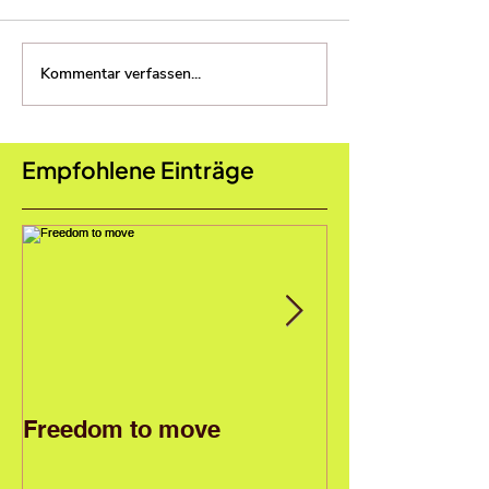
Kommentar verfassen...
Empfohlene Einträge
Freedom to move
Reportagen & 
Schule Opfiko